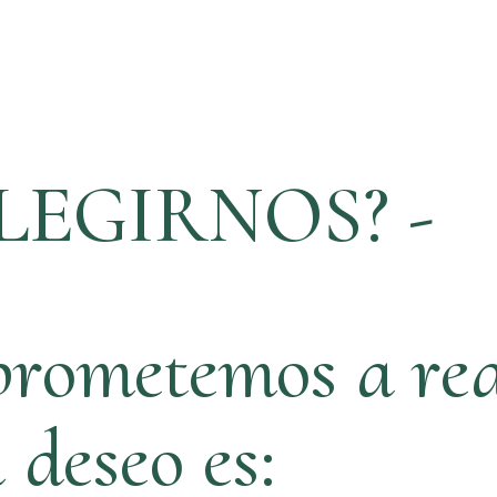
LEGIRNOS? -
rometemos a rea
ú deseo es: