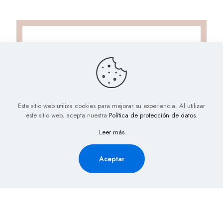
Este sitio web utiliza cookies para mejorar su experiencia. Al utilizar
este sitio web, acepta nuestra
Política de protección de datos
.
Solicita Información aquí y
Leer más
recibe la cotización de tu
evento al Instante
Aceptar