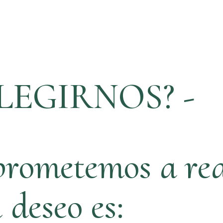
LEGIRNOS? -
rometemos a rea
ú deseo es: