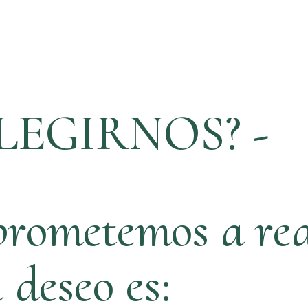
LEGIRNOS? -
rometemos a rea
ú deseo es: