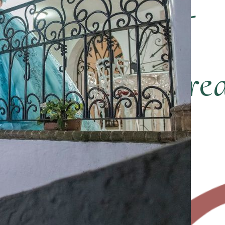
LEGIRNOS? -
rometemos a rea
ú deseo es: