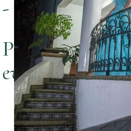
- ¿POR QUÉ E
Porque nos comp
evento, solo si t