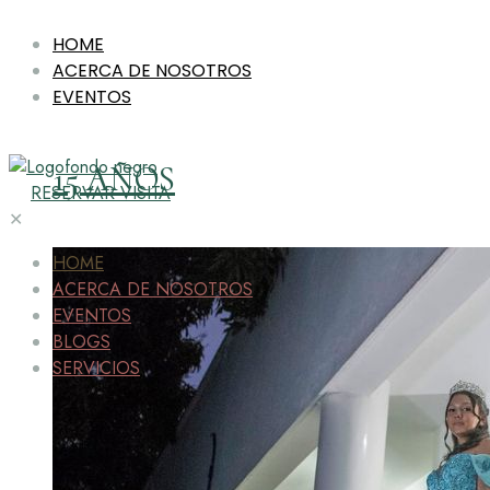
HOME
ACERCA DE NOSOTROS
EVENTOS
15 AÑOS
RESERVAR VISITA
✕
HOME
ACERCA DE NOSOTROS
EVENTOS
BLOGS
SERVICIOS