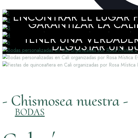
DISFRUTAR DE ACOMPAÑA
ENCONTRAR EL LUGAR P
GARANTIZAR LA CALI
CONTAR CON UNA EVE
TENER UNA VERDADER
DEGUSTAR UN BU
- Chismosea nuestra -
BODAS