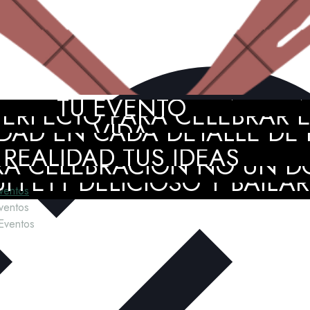
MIENTO PROFESIONAL EN 
TU EVENTO
ERFECTO PARA CELEBRAR EL
DAD EN CADA DETALLE DE P
VIDA
NT PLANNER AMIGA Y CRE
REALIDAD TUS IDEAS
A CELEBRACIÓN NO UN D
FFETT DELICIOSO Y BAILAR