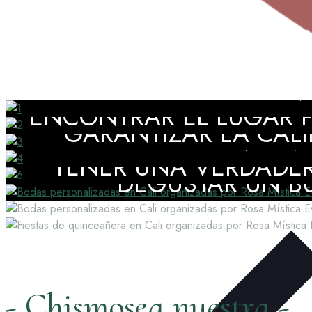
DISFRUTAR DE ACOMPAÑA
ENCONTRAR EL LUGAR P
GARANTIZAR LA CALI
CONTAR CON UNA EVE
TENER UNA VERDADER
DEGUSTAR UN BU
- Chismosea nuestra -