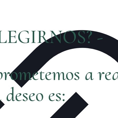
LEGIRNOS? -
rometemos a rea
ú deseo es: