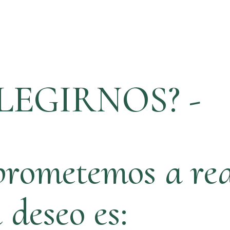
LEGIRNOS? -
rometemos a rea
ú deseo es: