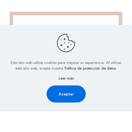
Este sitio web utiliza cookies para mejorar su experiencia. Al utilizar
este sitio web, acepta nuestra
Política de protección de datos
.
Solicita Información aquí y
Leer más
recibe la cotización de tu
evento al Instante
Aceptar