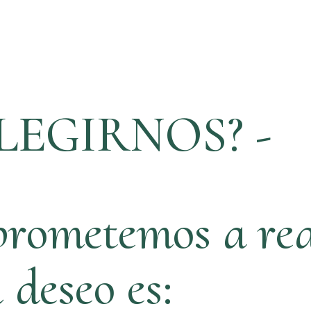
LEGIRNOS? -
rometemos a rea
ú deseo es: