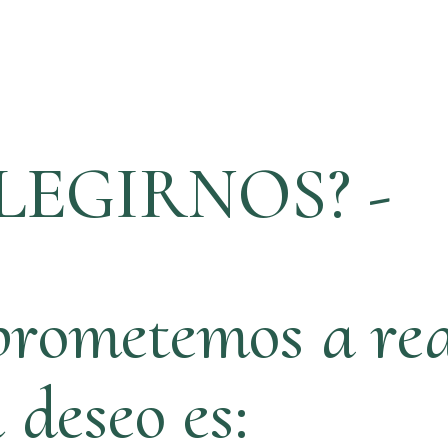
LEGIRNOS? -
rometemos a rea
ú deseo es: