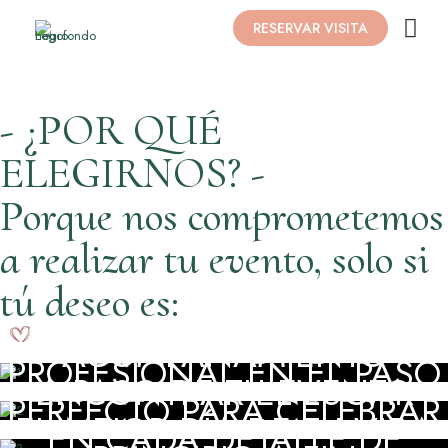
RESERVAR VISITA
- ¿POR QUÉ
ELEGIRNOS? -
Porque nos comprometemos
a realizar tu evento, solo si
tú deseo es:
DISFRUTAR DE
ACOMPAÑAMIENTO
PROFESIONAL EN EL PASO
ENCONTRAR EL LUGAR
A PASO DE TU EVENTO
PERFECTO PARA CELEBRAR
GARANTIZAR LA CALIDAD
EL MEJOR DÍA DE TU VIDA
EN CADA DETALLE DE