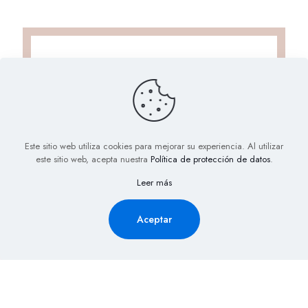
Este sitio web utiliza cookies para mejorar su experiencia. Al utilizar
este sitio web, acepta nuestra
Política de protección de datos
.
Solicita Información aquí y
Leer más
recibe la cotización de tu
evento al Instante
Aceptar