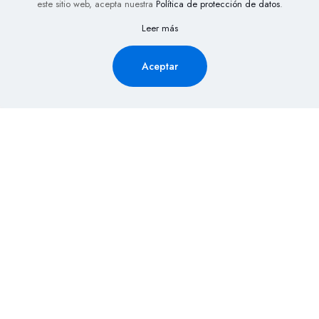
este sitio web, acepta nuestra
Política de protección de datos
.
Leer más
Aceptar
Solicita Información aquí y
recibe la cotización de tu