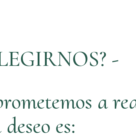
LEGIRNOS? -
rometemos a rea
ú deseo es: