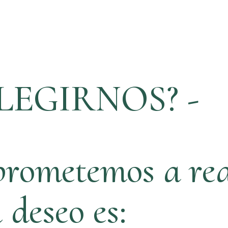
LEGIRNOS? -
rometemos a rea
ú deseo es: