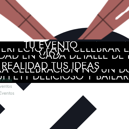
MIENTO PROFESIONAL EN 
TU EVENTO
ERFECTO PARA CELEBRAR EL
DAD EN CADA DETALLE DE P
VIDA
NT PLANNER AMIGA Y CRE
REALIDAD TUS IDEAS
A CELEBRACIÓN NO UN D
FFETT DELICIOSO Y BAILAR