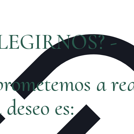
LEGIRNOS? -
rometemos a rea
ú deseo es: