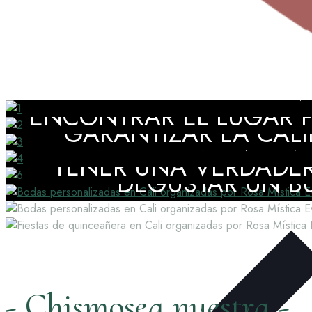
DISFRUTAR DE ACOMPAÑA
ENCONTRAR EL LUGAR P
GARANTIZAR LA CALI
CONTAR CON UNA EVE
TENER UNA VERDADER
DEGUSTAR UN BU
- Chismosea nuestra -