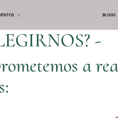
VENTOS
BLOGS
LEGIRNOS? -
rometemos a real
s: