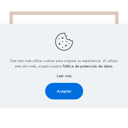
Este sitio web utiliza cookies para mejorar su experiencia. Al utilizar
este sitio web, acepta nuestra
Política de protección de datos
.
Solicita Información aquí y
Leer más
recibe la cotización de tu
evento al Instante
Aceptar