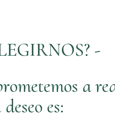
LEGIRNOS? -
rometemos a rea
ú deseo es: