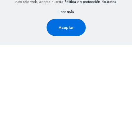
este sitio web, acepta nuestra
Política de protección de datos
.
Leer más
Aceptar
Solicita Información aquí y
recibe la cotización de tu