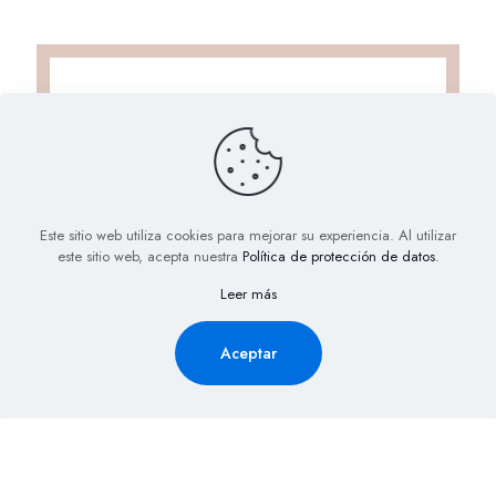
Este sitio web utiliza cookies para mejorar su experiencia. Al utilizar
este sitio web, acepta nuestra
Política de protección de datos
.
Solicita Información aquí y
Leer más
recibe la cotización de tu
evento al Instante
Aceptar