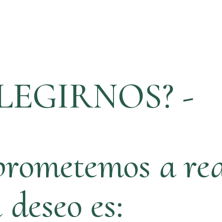
LEGIRNOS? -
rometemos a rea
ú deseo es: