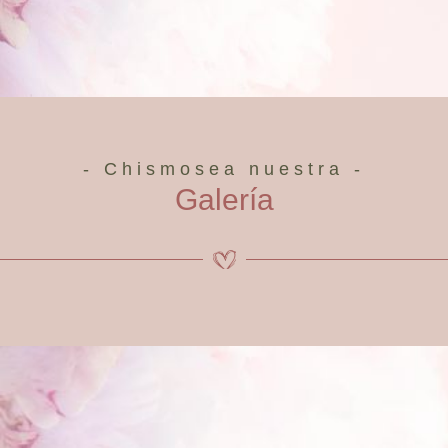
- Chismosea nuestra -
Galería