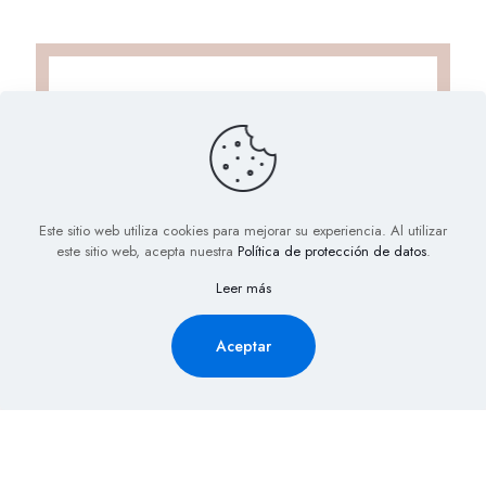
Este sitio web utiliza cookies para mejorar su experiencia. Al utilizar
este sitio web, acepta nuestra
Política de protección de datos
.
Solicita Información aquí y
Leer más
recibe la cotización de tu
evento al Instante
Aceptar