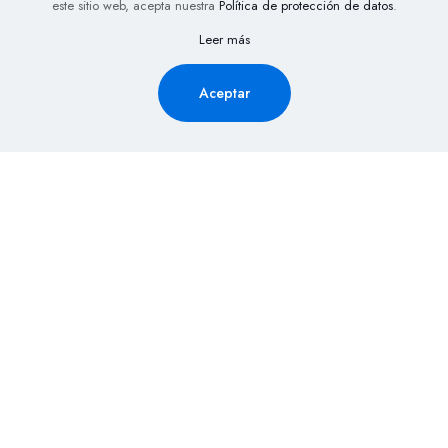
este sitio web, acepta nuestra
Política de protección de datos
.
Leer más
Aceptar
Solicita Información aquí y
recibe la cotización de tu