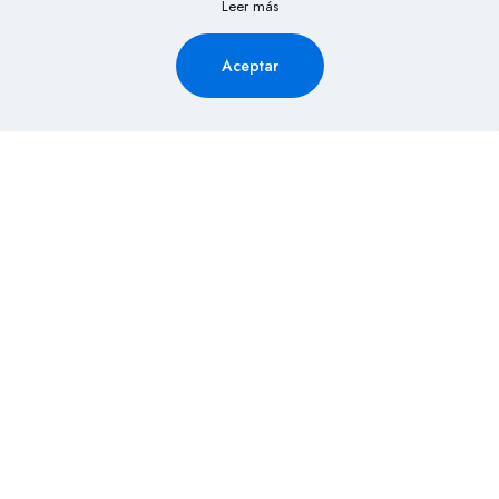
Leer más
Aceptar
Solicita Información aquí y
recibe la cotización de tu
evento al Instante