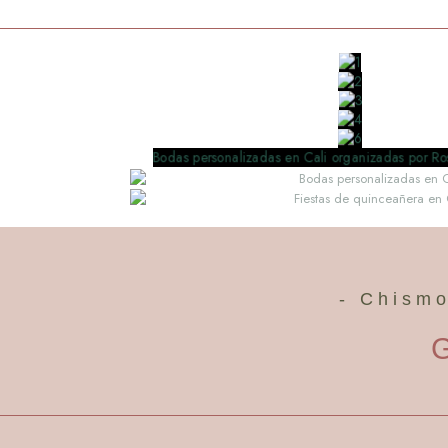
- Chismo
G