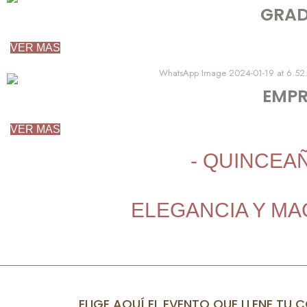
GRAD
VER MAS
EMPR
VER MAS
- QUINCEA
ELEGANCIA Y MA
ELIGE AQUÍ EL EVENTO QUE LLENE TU