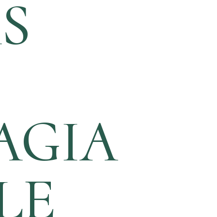
S
AGIA
LE