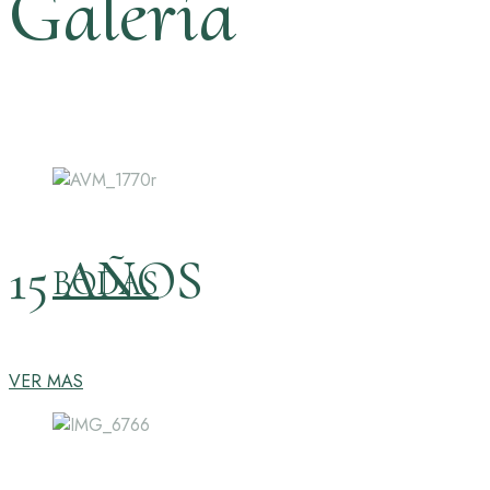
Galería
15 AÑOS
BODAS
VER MAS