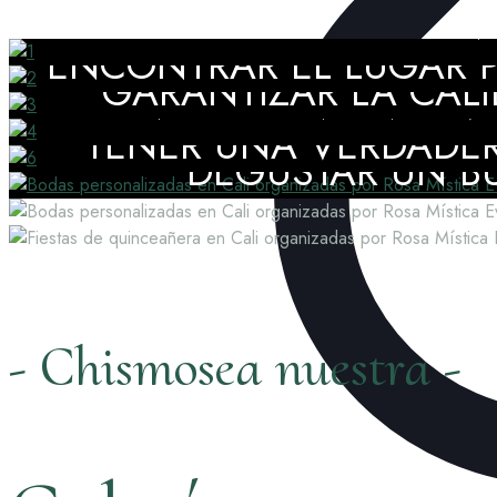
DISFRUTAR DE ACOMPAÑA
ENCONTRAR EL LUGAR P
GARANTIZAR LA CALI
CONTAR CON UNA EVE
TENER UNA VERDADER
DEGUSTAR UN BU
- Chismosea nuestra -