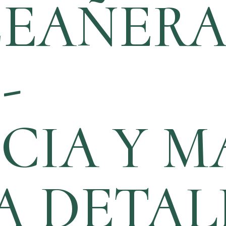
CEAÑERA
-
CIA Y M
A DETAL