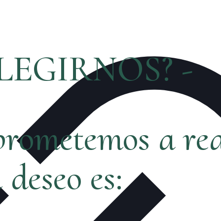
LEGIRNOS? -
rometemos a rea
ú deseo es: