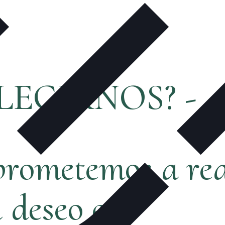
LEGIRNOS? -
rometemos a rea
ú deseo es: