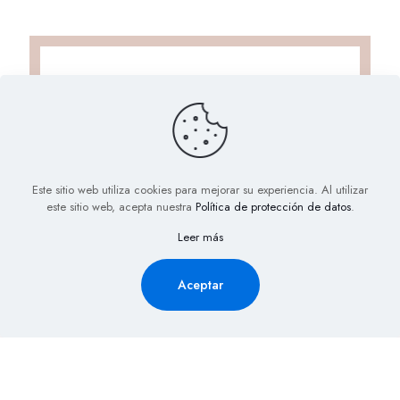
Este sitio web utiliza cookies para mejorar su experiencia. Al utilizar
este sitio web, acepta nuestra
Política de protección de datos
.
Solicita Información aquí y
Leer más
recibe la cotización de tu
evento al Instante
Aceptar