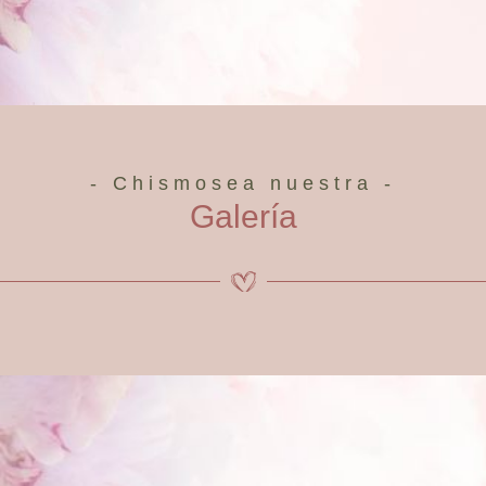
- Chismosea nuestra -
Galería