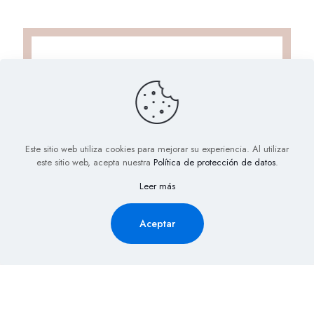
Este sitio web utiliza cookies para mejorar su experiencia. Al utilizar
este sitio web, acepta nuestra
Política de protección de datos
.
Solicita Información aquí y
Leer más
recibe la cotización de tu
evento al Instante
Aceptar