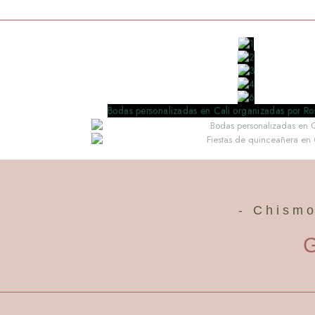
- Chismo
G