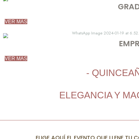
GRAD
VER MAS
EMPR
VER MAS
- QUINCEA
ELEGANCIA Y MA
ELIGE AQUÍ EL EVENTO QUE LLENE TU