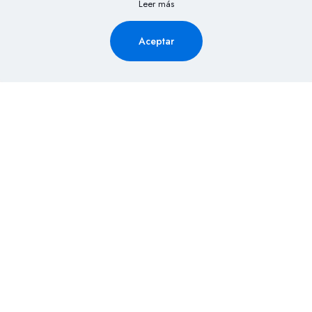
Leer más
Aceptar
Solicita Información aquí y
recibe la cotización de tu
evento al Instante