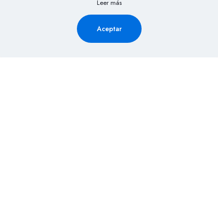
Leer más
Aceptar
Solicita Información aquí y
recibe la cotización de tu
evento al Instante