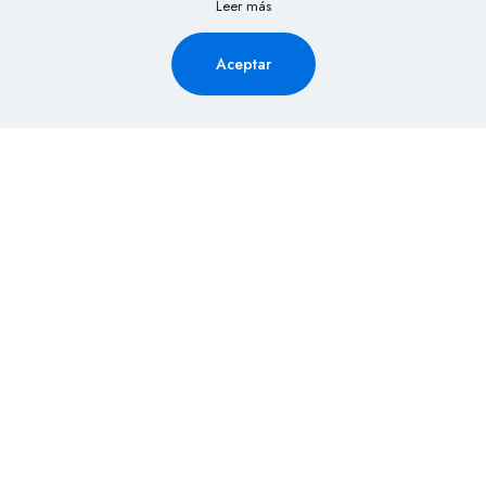
Leer más
Aceptar
Solicita Información aquí y
recibe la cotización de tu
evento al Instante