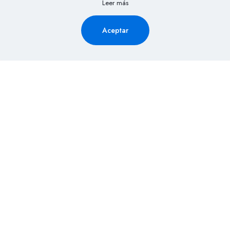
Leer más
Aceptar
Solicita Información aquí y
recibe la cotización de tu
evento al Instante