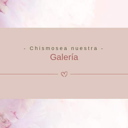
- Chismosea nuestra -
Galería