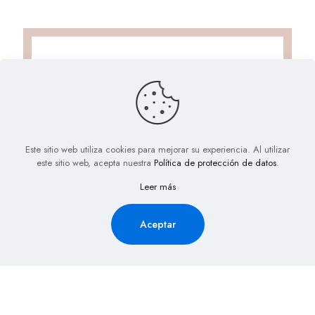
Este sitio web utiliza cookies para mejorar su experiencia. Al utilizar
este sitio web, acepta nuestra
Política de protección de datos
.
Solicita Información aquí y
Leer más
recibe la cotización de tu
evento al Instante
Aceptar