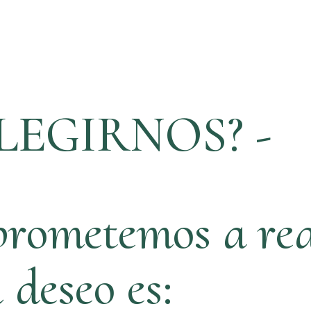
LEGIRNOS? -
rometemos a rea
ú deseo es: