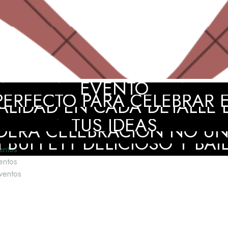
AMIENTO PROFESIONAL EN
EVENTO
ERFECTO PARA CELEBRAR EL
LIDAD EN CADA DETALLE D
 PLANNER AMIGA Y CREAT
TUS IDEAS
DERA CELEBRACIÓN NO UN
BUFFETT DELICIOSO Y BAI