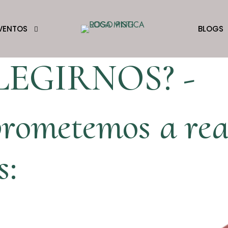
VENTOS
BLOGS
LEGIRNOS? -
rometemos a real
s: