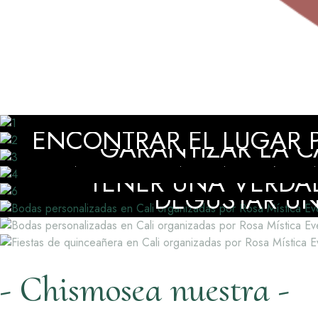
DISFRUTAR DE ACOMPAÑ
ENCONTRAR EL LUGAR P
GARANTIZAR LA CA
CONTAR CON UNA EVENT
TENER UNA VERDA
DEGUSTAR UN 
- Chismosea nuestra -